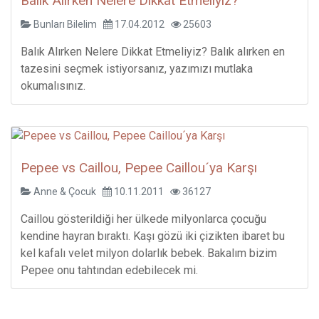
Balık Alırken Nelere Dikkat Etmeliyiz?
Bunları Bilelim
17.04.2012
25603
Balık Alırken Nelere Dikkat Etmeliyiz? Balık alırken en
tazesini seçmek istiyorsanız, yazımızı mutlaka
okumalısınız.
Pepee vs Caillou, Pepee Caillou´ya Karşı
Anne & Çocuk
10.11.2011
36127
Caillou gösterildiği her ülkede milyonlarca çocuğu
kendine hayran bıraktı. Kaşı gözü iki çizikten ibaret bu
kel kafalı velet milyon dolarlık bebek. Bakalım bizim
Pepee onu tahtından edebilecek mi.