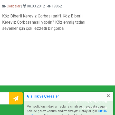
Çorbalar
|
08.03.2012 |
19862
Köz Biberli Kereviz Çorbası tarifi, Köz Biberli
Kereviz Çorbası nasıl yapılır? Közlenmiş tatları
sevenler için çok lezzetli bir çorba.
×
Gizlilik ve Çerezler
Web Tasarım & Program
Veri politikasındaki amaçlarla sınırlı ve mevzuata uygun
7x24online.com
şekilde çerez konumlandırmaktayız. Detaylar için
Gizlilik