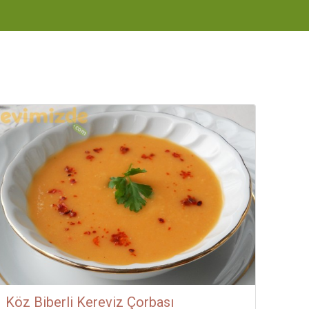
Köz Biberli Kereviz Çorbası