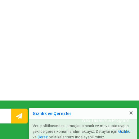
×
Gizlilik ve Çerezler
Web Tasarım & Program
Veri politikasındaki amaçlarla sınırlı ve mevzuata uygun
7x24online.com
şekilde çerez konumlandırmaktayız. Detaylar için
Gizlilik
ve
Çerez
politikalarımızı inceleyebilirsiniz.