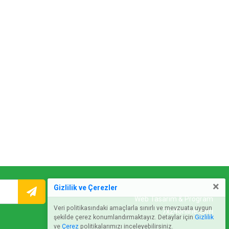
×
Gizlilik ve Çerezler
Web Tasarım & Program
Veri politikasındaki amaçlarla sınırlı ve mevzuata uygun
7x24online.com
şekilde çerez konumlandırmaktayız. Detaylar için
Gizlilik
ve
Çerez
politikalarımızı inceleyebilirsiniz.