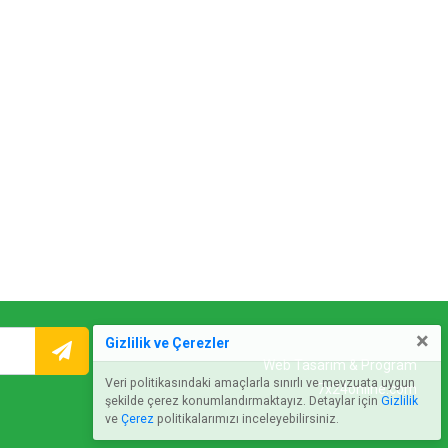
×
Gizlilik ve Çerezler
Web Tasarım & Program
Veri politikasındaki amaçlarla sınırlı ve mevzuata uygun
7x24online.com
şekilde çerez konumlandırmaktayız. Detaylar için
Gizlilik
ve
Çerez
politikalarımızı inceleyebilirsiniz.