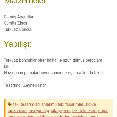
Malzemeler:
Gümüş Aparatlar
Gümüş Zincir
Turkuaz Boncuk
Yapılışı:
Turkuaz boncuklar birer halka ile uzun gümüş parçalara
takılır.
Hazırlanan parçalar boyun zincirine eşit aralıklarla takılır.
Tasarımcı: Zeynep İlhan
takı tasarımları
,
anlatımlı takı tasarımları
,
kolye
tasarımları
,
takı yapılışı
,
takı yapımı
,
takı teknikleri
,
doğal
taş takılar
,
gümüş takılar
,
amatörler için takı yapımı
,