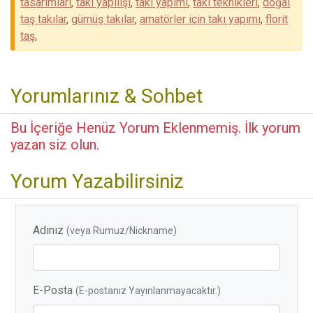
tasarımları
,
takı yapılışı
,
takı yapımı
,
takı teknikleri
,
doğal
taş takılar
,
gümüş takılar
,
amatörler için takı yapımı
,
florit
taş
,
Yorumlarınız & Sohbet
Bu İçeriğe Henüz Yorum Eklenmemiş. İlk yorum
yazan siz olun.
Yorum Yazabilirsiniz
Adınız
(veya Rumuz/Nickname)
E-Posta
(E-postanız Yayınlanmayacaktır.)