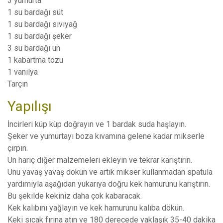
3 yumurta
1 su bardağı süt
1 su bardağı sıvıyağ
1 su bardağı şeker
3 su bardağı un
1 kabartma tozu
1 vanilya
Tarçın
Yapılışı
İncirleri küp küp doğrayın ve 1 bardak suda haşlayın.
Şeker ve yumurtayı boza kıvamına gelene kadar mikserle
çırpın.
Un hariç diğer malzemeleri ekleyin ve tekrar karıştırın.
Unu yavaş yavaş dökün ve artık mikser kullanmadan spatula
yardımıyla aşağıdan yukarıya doğru kek hamurunu karıştırın.
Bu şekilde kekiniz daha çok kabaracak.
Kek kalıbını yağlayın ve kek hamurunu kalıba dökün.
Keki sıcak fırına atın ve 180 derecede yaklaşık 35-40 dakika