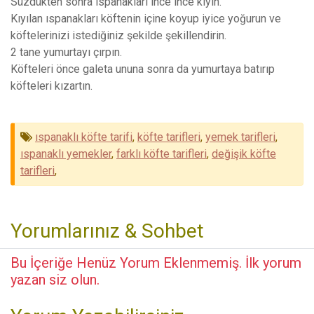
Süzdükten sonra ıspanakları ince ince kıyın.
Kıyılan ıspanakları köftenin içine koyup iyice yoğurun ve
köftelerinizi istediğiniz şekilde şekillendirin.
2 tane yumurtayı çırpın.
Köfteleri önce galeta ununa sonra da yumurtaya batırıp
köfteleri kızartın.
ıspanaklı köfte tarifi
,
köfte tarifleri
,
yemek tarifleri
,
ıspanaklı yemekler
,
farklı köfte tarifleri
,
değişik köfte
tarifleri
,
Yorumlarınız & Sohbet
Bu İçeriğe Henüz Yorum Eklenmemiş. İlk yorum
yazan siz olun.