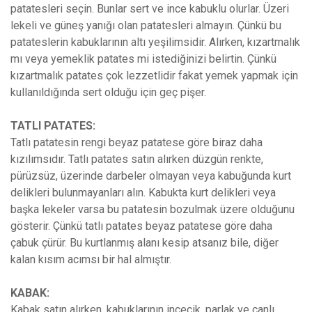
patatesleri seçin. Bunlar sert ve ince kabuklu olurlar. Üzeri
lekeli ve güneş yanığı olan patatesleri almayın. Çünkü bu
patateslerin kabuklarının altı yeşilimsidir. Alırken, kızartmalık
mı veya yemeklik patates mi istediğinizi belirtin. Çünkü
kızartmalık patates çok lezzetlidir fakat yemek yapmak için
kullanıldığında sert olduğu için geç pişer.
TATLI PATATES:
Tatlı patatesin rengi beyaz patatese göre biraz daha
kızılımsıdır. Tatlı patates satın alırken düzgün renkte,
pürüzsüz, üzerinde darbeler olmayan veya kabuğunda kurt
delikleri bulunmayanları alın. Kabukta kurt delikleri veya
başka lekeler varsa bu patatesin bozulmak üzere olduğunu
gösterir. Çünkü tatlı patates beyaz patatese göre daha
çabuk çürür. Bu kurtlanmış alanı kesip atsanız bile, diğer
kalan kısım acımsı bir hal almıştır.
KABAK:
Kabak satın alırken, kabuklarının incecik, parlak ve canlı