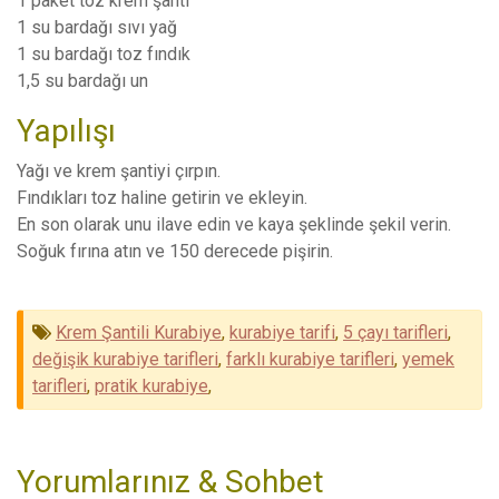
1 paket toz krem şanti
1 su bardağı sıvı yağ
1 su bardağı toz fındık
1,5 su bardağı un
Yapılışı
Yağı ve krem şantiyi çırpın.
Fındıkları toz haline getirin ve ekleyin.
En son olarak unu ilave edin ve kaya şeklinde şekil verin.
Soğuk fırına atın ve 150 derecede pişirin.
Krem Şantili Kurabiye
,
kurabiye tarifi
,
5 çayı tarifleri
,
değişik kurabiye tarifleri
,
farklı kurabiye tarifleri
,
yemek
tarifleri
,
pratik kurabiye
,
Yorumlarınız & Sohbet