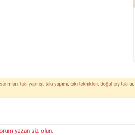
sarımları
,
takı yapılışı
,
takı yapımı
,
takı teknikleri
,
doğal taş takılar
orum yazan siz olun.